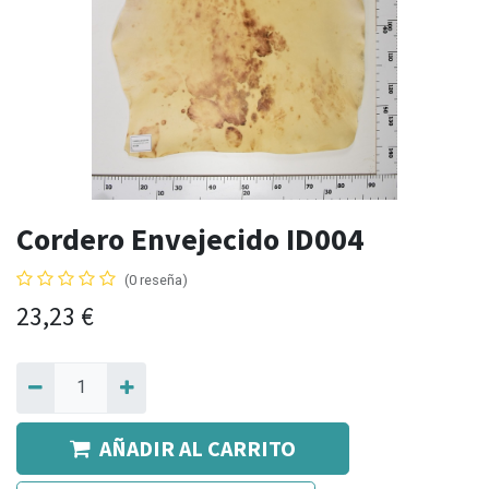
Cordero Envejecido ID004
(0 reseña)
23,23
€
AÑADIR AL CARRITO