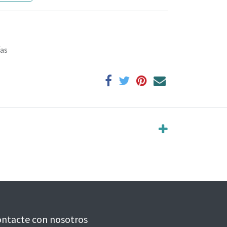
ías
ntacte con nosotros