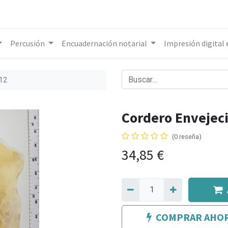
Percusión
Encuadernación notarial
Impresión digital
012
Cordero Envejec
(0 reseña)
34,85
€
COMPRAR AHO