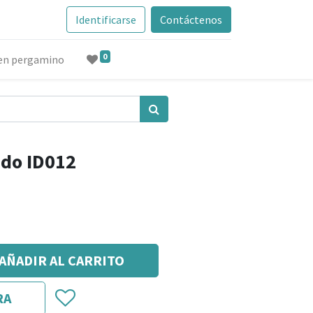
Identificarse
Contáctenos
0
 en pergamino
ido ID012
AÑADIR AL CARRITO
RA