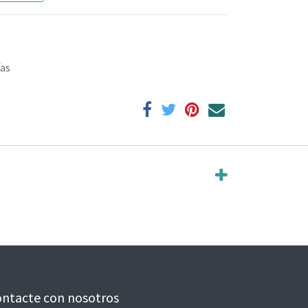
ías
ntacte con nosotros