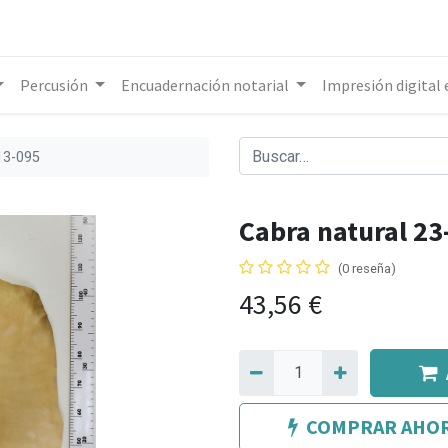
Percusión
Encuadernación notarial
Impresión digital
13-095
Cabra natural 2
(0 reseña)
43,56
€
COMPRAR AHO