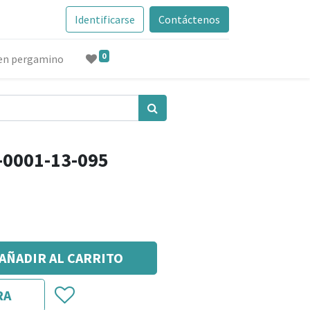
Identificarse
Contáctenos
0
 en pergamino
3-0001-13-095
AÑADIR AL CARRITO
RA