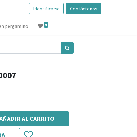
Identificarse
Contáctenos
0
 en pergamino
ID007
AÑADIR AL CARRITO
RA