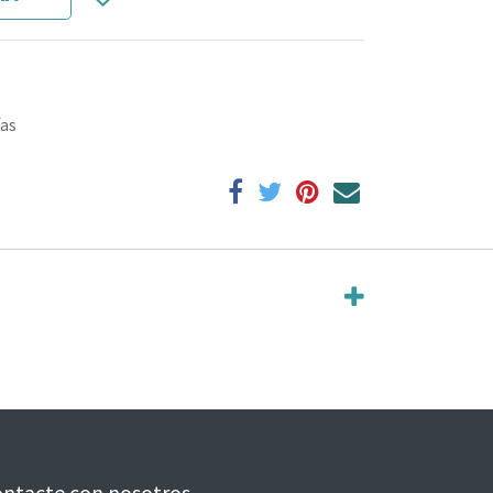
ías
ntacte con nosotros