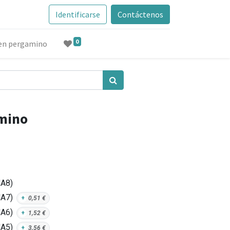
Identificarse
Contáctenos
0
 en pergamino
mino
NA8)
NA7)
+
0,51
€
NA6)
+
1,52
€
NA5)
+
3,56
€